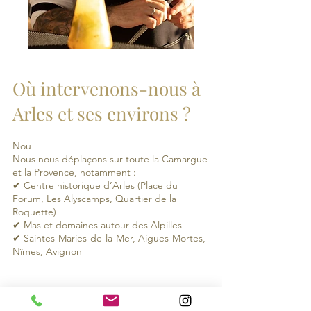
Où intervenons-nous à
Arles et ses environs ?
Nou
Nous nous déplaçons sur toute la Camargue
et la Provence, notamment :
✔ Centre historique d’Arles (Place du
Forum, Les Alyscamps, Quartier de la
Roquette)
✔ Mas et domaines autour des Alpilles
✔ Saintes-Maries-de-la-Mer, Aigues-Mortes,
Nîmes, Avignon
Si votre événement a lieu ailleurs dans la
région,
contactez-nous
pour voir comment